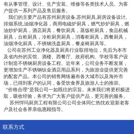
有从事管理、设计、生产安装、维修等各类技术人员。为客
户提供一系列产品及售后服务。
我们的主要产品有苏州厨房设备,苏州厨具,厨房设备设计,
排烟系统,油烟净化器，商用电磁炉厨具，燃气炒炉厨具，燃
油炒炉厨具，酒店厨具，餐饮厨具，蒸饭柜厨具，食品机械
厨具，台柜厨具，冷柜厨房厨具，消毒柜厨具，西餐厨具，
油烟净化厨具，不锈钢洗盘厨具，餐桌椅厨具等。
公司在苏州工业净化器及厨具行业取得地位，先后为本市
及省内外的宾馆、酒楼、西餐厅、政府机构、学校等客户设
计制造不锈钢厨房设备工程。近年来，公司业务不断发展，
更增加生产不锈钢钛金酒店用品系列，为旅游业提供更完善
的配套产品。本公司的销售网络遍布各大城市以及海外市
场，已得到客户的认同，备受饮食界及旅游人士的推崇。
“价格合理”是我公司一如既往的宗旨。未来我们将更积极进
取，吸收经验，务求为广大客户提供产品，更完善的服务。
苏州悍玛厨房工程有限公司公司全体同仁热忱欢迎新老客
户及社会各界亲临惠顾指导。
联系方式