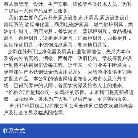
有从事管理、设计、生产安装、维修等各类技术人员。为客
户提供一系列产品及售后服务。
我们的主要产品有苏州厨房设备,苏州厨具,厨房设备设计,
排烟系统,油烟净化器，商用电磁炉厨具，燃气炒炉厨具，燃
油炒炉厨具，酒店厨具，餐饮厨具，蒸饭柜厨具，食品机械
厨具，台柜厨具，冷柜厨房厨具，消毒柜厨具，西餐厨具，
油烟净化厨具，不锈钢洗盘厨具，餐桌椅厨具等。
公司在苏州工业净化器及厨具行业取得地位，先后为本市
及省内外的宾馆、酒楼、西餐厅、政府机构、学校等客户设
计制造不锈钢厨房设备工程。近年来，公司业务不断发展，
更增加生产不锈钢钛金酒店用品系列，为旅游业提供更完善
的配套产品。本公司的销售网络遍布各大城市以及海外市
场，已得到客户的认同，备受饮食界及旅游人士的推崇。
“价格合理”是我公司一如既往的宗旨。未来我们将更积极进
取，吸收经验，务求为广大客户提供产品，更完善的服务。
苏州悍玛厨房工程有限公司公司全体同仁热忱欢迎新老客
户及社会各界亲临惠顾指导。
联系方式