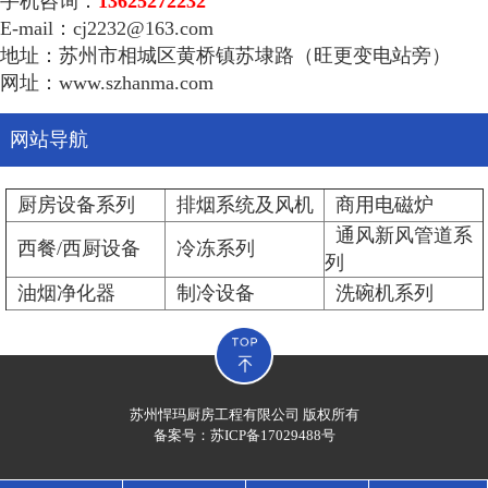
手机咨询：
13625272232
E-mail：cj2232@163.com
地址：苏州市相城区黄桥镇苏埭路（旺更变电站旁）
网址：www.szhanma.com
网站导航
厨房设备系列
排烟系统及风机
商用电磁炉
通风新风管道系
西餐/西厨设备
冷冻系列
列
油烟净化器
制冷设备
洗碗机系列
苏州悍玛厨房工程有限公司 版权所有
备案号：
苏ICP备17029488号